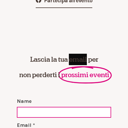
Partecipa all'evento
Lascia la tua
e
m
a
i
l
per
non perderti i
prossimi eventi
Name
Email *